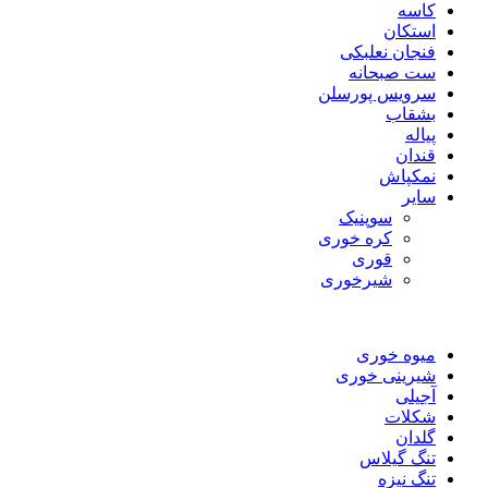
کاسه
استکان
فنجان نعلبکی
ست صبحانه
سرویس پورسلن
بشقاب
پیاله
قندان
نمکپاش
سایر
سوپنیک
کره خوری
قوری
شیرخوری
میوه خوری
شیرینی خوری
آجیلی
شکلات
گلدان
تنگ گیلاس
تنگ نیزه