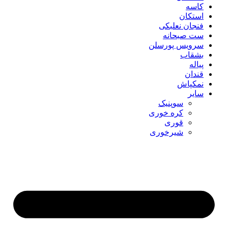
کاسه
استکان
فنجان نعلبکی
ست صبحانه
سرویس پورسلن
بشقاب
پیاله
قندان
نمکپاش
سایر
سوپنیک
کره خوری
قوری
شیرخوری