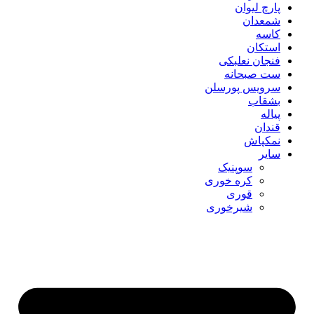
پارچ لیوان
شمعدان
کاسه
استکان
فنجان نعلبکی
ست صبحانه
سرویس پورسلن
بشقاب
پیاله
قندان
نمکپاش
سایر
سوپنیک
کره خوری
قوری
شیرخوری