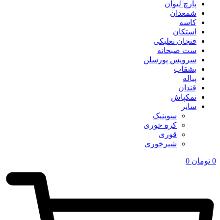
پارچ لیوان
شمعدان
کاسه
استکان
فنجان نعلبکی
ست صبحانه
سرویس پورسلن
بشقاب
پیاله
قندان
نمکپاش
سایر
سوپنیک
کره خوری
قوری
شیرخوری
0
تومان
0